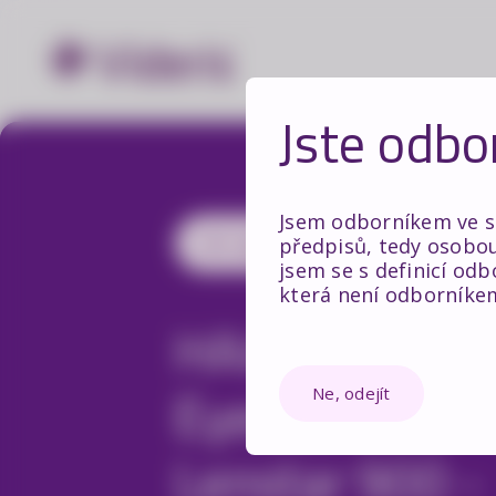
Jste odbo
Jsem odborníkem ve sm
Zpět
předpisů, tedy osobou
jsem se s definicí odb
která není odborníke
HAAG-STREIT
Eyestar 900 -
Ne, odejít
Lenstar 900 -