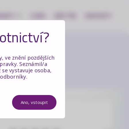
DUKTY
O NÁS
NÁŠ TÝM
KONTAKTY
otnictví?
, ve znění pozdějších
pravky. Seznámil/a
ž se vystavuje osoba,
 odborníky.
Ano, vstoupit