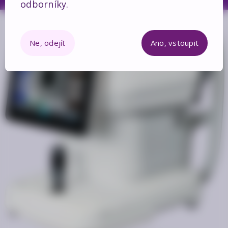
odborníky.
Ne, odejít
Ano, vstoupit