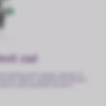
esti zad
ími systémy sezení. Systém „Dynamic“ je
el jeho náklonu. Spolehlivě tak udržuje a
oporou zad je speciálně tvarován a