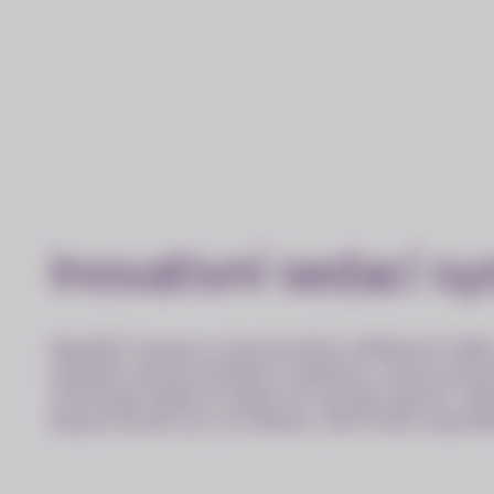
Inovativní sedací s
Největší inovací a konstrukční odlišností ži
vybaven aktivní bederní opěrkou, která autom
stimuluje bederní páteř ve zdravé poloze. Al
doporučován pro ty lékaře, kteří kvůli uspoř