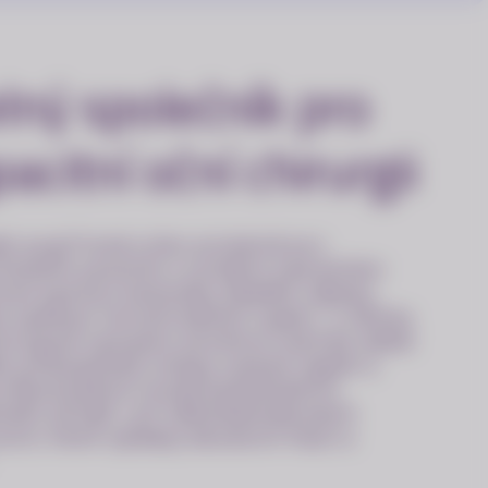
lný společník pro
citní oční chirurgii
del surgiTrend určen primárně pro
růtokem pacientů a rychlými operačními
riové operace katarakty (šedého zákalu),
o aplikace intravitreálních injekcí. U těchto
rurgové vystaveni extrémní statické zátěži
le prokazatelně snižuje svalové napětí a
rofesionálních muskuloskeletálních
efit přináší i při několikahodinových
cích, které vyžadují absolutní fixaci a