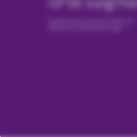
UFSK surgiTre
Ergonomická operační židle pro
špičkovou oftalmochirurgii