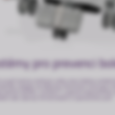
ystémy pro prevenci bol
dle surgiTrend je možnost volby mezi dvěma unikátn
aticky reaguje na tělesnou hmotnost chirurga a úh
ternativní systém „Comfort“ s pasivní anatomickou 
ádání sálu operují mírně bokem k operačnímu poli.