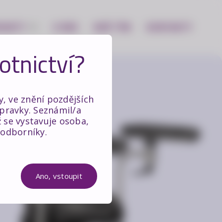
DUKTY
O NÁS
NÁŠ TÝM
KONTAKTY
otnictví?
, ve znění pozdějších
pravky. Seznámil/a
ž se vystavuje osoba,
 odborníky.
Ano, vstoupit