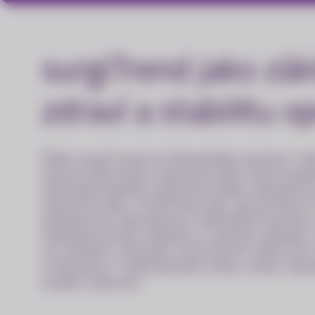
surgiTrend jako zák
zdraví a stabilitu o
Židle surgiTrend od německého výrobce UF
vysoce pokročilou operační židli, která spa
specializovaného ergonomického vybavení 
operační sály a mikrochirurgii. Její primární
poskytnout operatérovi maximální fyzickou
nekompromisní stabilitu a volnost pohybu. P
na milimetr přesných nitroočních zákrocích
a eliminace i sebemenšího třesu rukou zásad
úspěch operace.