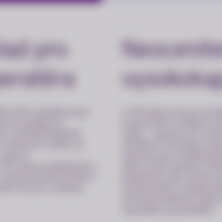
lad pro
Neocenite
peratéra
vysokokapa
SK-OSYS představuje
V klinické praxi je mo
dá do kategorie
pracoviště s velkým p
pro oftalmologické
cykly – typicky pro sé
 a klíčovou funkcí je
refrakční chirurgii neb
 oporu,
výkonů jsou oftalmochi
ři vysoce delikátních,
zad a krční páteře. Žid
 hraje fyzický komfort
předchází tak vzniku p
ní roli pro celkový
onemocnění. Stejný ben
vitreoretinálních zákro
neustálé soustředění.