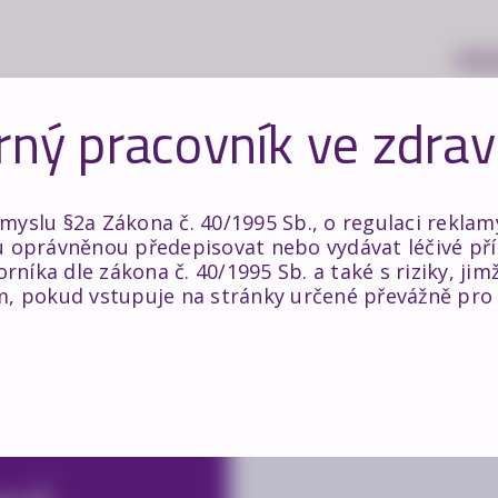
PRO
rný pracovník ve zdrav
yslu §2a Zákona č. 40/1995 Sb., o regulaci reklamy
 oprávněnou předepisovat nebo vydávat léčivé pří
orníka dle zákona č. 40/1995 Sb. a také s riziky, jim
m, pokud vstupuje na stránky určené převážně pro