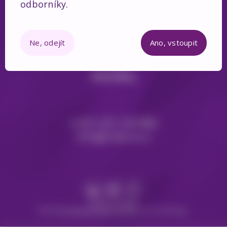
odborníky.
Ne, odejít
Ano, vstoupit
O nás
Kontakty
+420 226 220 866
info@videris.cz
GDPR a Cookies
© 2026
Prezentační weby na míru
tvoří PUXdesign.